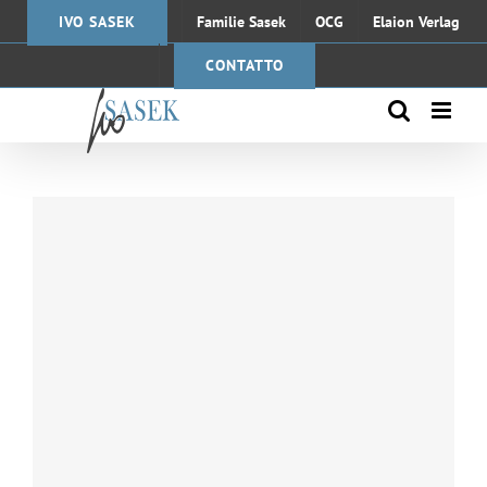
Skip
IVO SASEK
Familie Sasek
OCG
Elaion Verlag
to
Herr der Wandlungen
content
CONTATTO