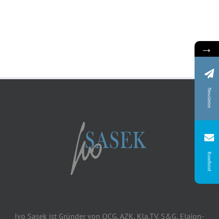
→
Newsletter
Rundbrief
Ivo Sasek ist Gründer von OCG, AZK, Kla.TV, S&G, Elaion-