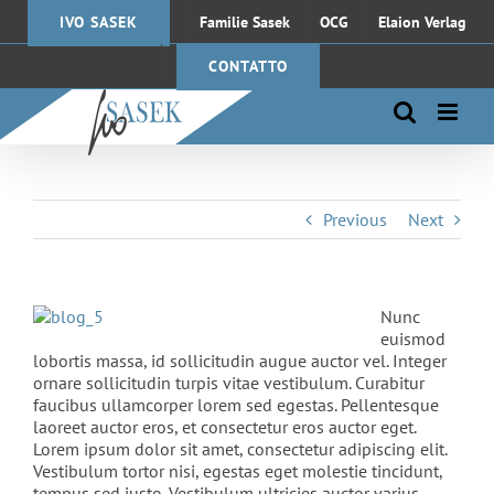
Skip
IVO SASEK
Familie Sasek
OCG
Elaion Verlag
to
content
CONTATTO
Previous
Next
Nunc
euismod
lobortis massa, id sollicitudin augue auctor vel. Integer
ornare sollicitudin turpis vitae vestibulum. Curabitur
faucibus ullamcorper lorem sed egestas. Pellentesque
laoreet auctor eros, et consectetur eros auctor eget.
Lorem ipsum dolor sit amet, consectetur adipiscing elit.
Vestibulum tortor nisi, egestas eget molestie tincidunt,
tempus sed justo. Vestibulum ultricies auctor varius.